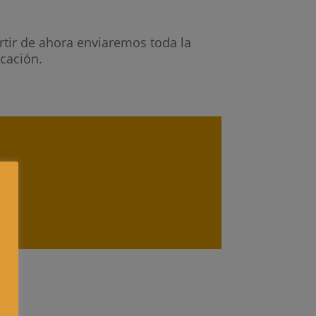
rtir de ahora enviaremos toda la
cación.