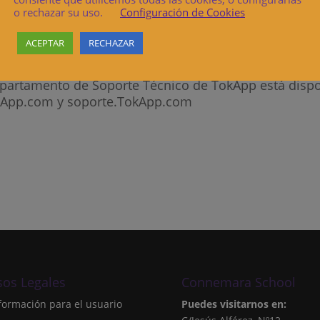
o rechazar su uso.
Configuración de Cookies
al centro.
p) a la pantalla principal de
ACEPTAR
RECHAZAR
departamento de Soporte Técnico de TokApp está disp
okApp.com y soporte.TokApp.com
sos Legales
Connemara School
formación para el usuario
Puedes visitarnos en: