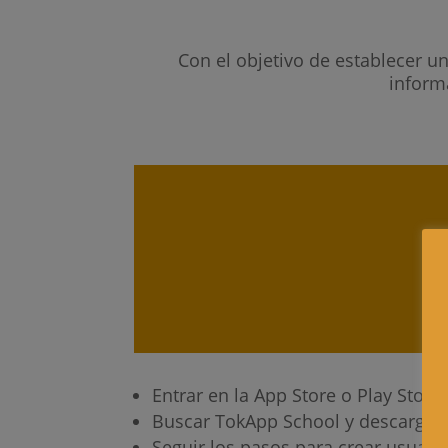
Con el objetivo de establecer u
inform
Entrar en la App Store o Play Store
Buscar TokApp School y descargar. 
Seguir los pasos para crear usuari