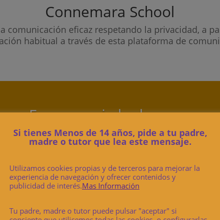
Connemara School
na comunicación eficaz respetando la privacidad, a pa
ación habitual a través de esta plataforma de comuni
¡Es necesaria la descarga
de TokApp School!
Si tienes Menos de 14 años, pide a tu padre,
madre o tutor que lea este mensaje.
Utilizamos cookies propias y de terceros para mejorar la
experiencia de navegación y ofrecer contenidos y
publicidad de interés.
Mas Información
Es gratuita.
Tu padre, madre o tutor puede pulsar "aceptar" si
o, usando el mismo mail o
consiente que utilicemos todas las cookies, o configurarlas