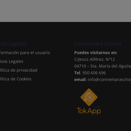
sos Legales
Connemara School
formación para el usuario
Puedes visitarnos en:
C/Jesús Alférez, Nº12
isos Legales
04710 – Sta. María del Águila
lítica de privacidad
Tel
. 950 606 696
lítica de Cookies
email:
info@connemaraschoo