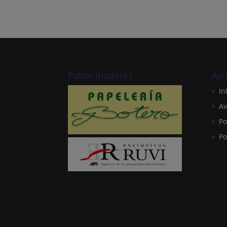
Patrocinadores
Avi
In
Av
Po
Po