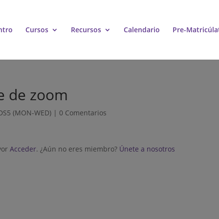
ntro
Cursos
Recursos
Calendario
Pre-Matricúla
e de zoom
DS5 (MON-WED)
|
0 Comentarios
vor
Acceder
. ¿Aún no eres miembro?
Únete a nosotros