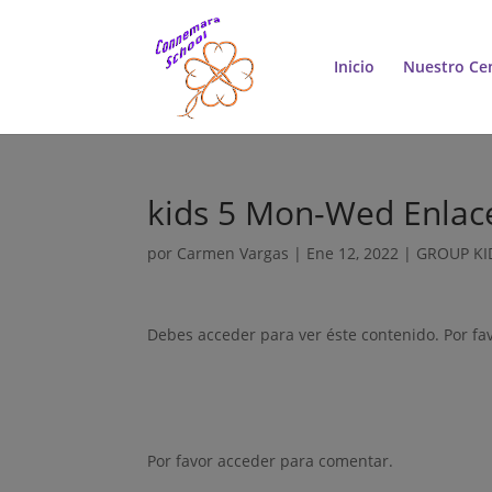
Inicio
Nuestro Ce
kids 5 Mon-Wed Enlac
por
Carmen Vargas
|
Ene 12, 2022
|
GROUP KI
Debes acceder para ver éste contenido. Por fa
Por favor acceder para comentar.